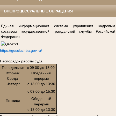
ВНЕПРОЦЕССУАЛЬНЫЕ ОБРАЩЕНИЯ
Единая информационная система управления кадровым
составом государственной гражданской службы Российской
Федерации
https://gossluzhba.gov.ru/
Распорядок работы суда
Понедельник
с 09:00 до 18:00
Вторник
Обеденный
Среда
перерыв
Четверг
с 13:00 до 13:30
с 09:00 до 15:30
Обеденный
Пятница
перерыв
с 13:00 до 13:30